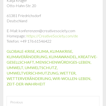
Katja Krüger
Otto-Hahn-Str. 20
61381 Friedrichsdorf
Deutschland
E-Mail: konferenzen@creativesociety.com
Homepage:
https://CreativeSociety.com/de
Telefon: +49 176 61546422
GLOBALE-KRISE
,
KLIMA
,
KLIMAKRISE
,
KLIMAVERÄNDERUNG
,
KLIMAWANDEL
,
KREATIVE-
GESELLSCHAFT
,
MENSCHENWÜRDIGES-LEBEN
,
UMWELT
,
UMWELTSCHUTZ
,
UMWELTVERSCHMUTZUNG
,
WETTER
,
WETTERVERÄNDERUNG
,
WIR-WOLLEN-LEBEN
,
ZEIT-DER-WAHRHEIT
Previous