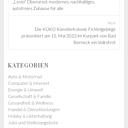
P
„Levio“ Oberursel: modernes, nachhaltiges,
r
autofreies Zuhause für alle
e
v
Next
i
N
Die KÜKO Künstlerkolonie Fichtelgebirge
o
e
präsentiert am 15. Mai 2022 im Kurpark von Bad
u
x
Berneck ein Volksfest
s
t
p
p
o
o
KATEGORIEN
s
s
t
t
Auto & Motorrad
:
:
Computer & Internet
Energie & Umwelt
Gesellschaft & Familie
Gesundheit & Wellness
Handel & Dienstleistungen
Hobby & Unterhaltung
Jobs und Stellenangebote