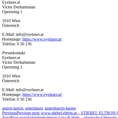
Eyelaser.at
Victor Derhartunian
Opernring 1
1010 Wien
Österreich
E-Mail: info@eyelaser.at
Homepage:
https://www.eyelaser.at/
Telefon: 0 50 236
Pressekontakt
Eyelaser.at
Victor Derhartunian
Opernring 1
1010 Wien
Österreich
E-Mail: info@eyelaser.at
Homepage:
https://www.eyelaser.at/
Telefon: 0 50 236
augen-lasern
,
augenlaser
,
augenlasern-lassen
Previous
Previous post:
www.stiebel-eltron.at – STIEBEL ELTRON Ös
Next
Next post:
Schönheitschirurg Linz & Wels – plastische Chirurgie