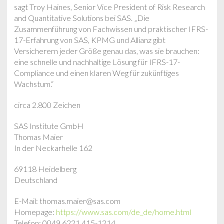
sagt Troy Haines, Senior Vice President of Risk Research
and Quantitative Solutions bei SAS. „Die
Zusammenführung von Fachwissen und praktischer IFRS-
17-Erfahrung von SAS, KPMG und Allianz gibt
Versicherern jeder Größe genau das, was sie brauchen:
eine schnelle und nachhaltige Lösung für IFRS-17-
Compliance und einen klaren Weg für zukünftiges
Wachstum.“
circa 2.800 Zeichen
SAS Institute GmbH
Thomas Maier
In der Neckarhelle 162
69118 Heidelberg
Deutschland
E-Mail: thomas.maier@sas.com
Homepage:
https://www.sas.com/de_de/home.html
Telefon: 0049 6221 415-1214