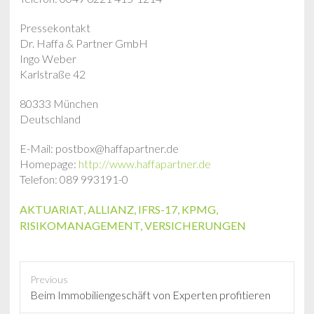
Pressekontakt
Dr. Haffa & Partner GmbH
Ingo Weber
Karlstraße 42
80333 München
Deutschland
E-Mail: postbox@haffapartner.de
Homepage:
http://www.haffapartner.de
Telefon: 089 993191-0
AKTUARIAT
,
ALLIANZ
,
IFRS-17
,
KPMG
,
RISIKOMANAGEMENT
,
VERSICHERUNGEN
Previous
P
Beim Immobiliengeschäft von Experten profitieren
r