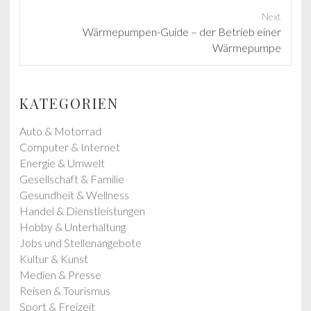
e
Next
v
N
Wärmepumpen-Guide – der Betrieb einer
i
e
Wärmepumpe
o
x
u
t
s
p
KATEGORIEN
p
o
o
s
Auto & Motorrad
s
t
Computer & Internet
t
:
Energie & Umwelt
:
Gesellschaft & Familie
Gesundheit & Wellness
Handel & Dienstleistungen
Hobby & Unterhaltung
Jobs und Stellenangebote
Kultur & Kunst
Medien & Presse
Reisen & Tourismus
Sport & Freizeit