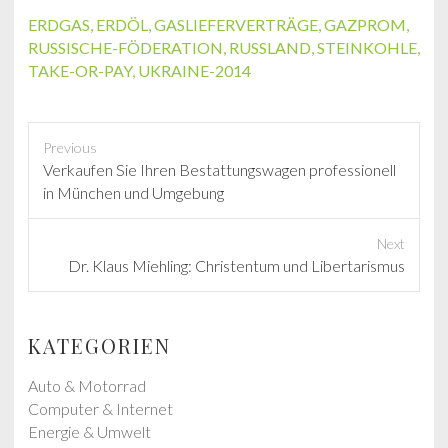
ERDGAS
,
ERDÖL
,
GASLIEFERVERTRÄGE
,
GAZPROM
,
RUSSISCHE-FÖDERATION
,
RUSSLAND
,
STEINKOHLE
,
TAKE-OR-PAY
,
UKRAINE-2014
Previous
P
Verkaufen Sie Ihren Bestattungswagen professionell
r
in München und Umgebung
e
v
Next
i
N
Dr. Klaus Miehling: Christentum und Libertarismus
o
e
u
x
s
t
KATEGORIEN
p
p
o
o
Auto & Motorrad
s
s
Computer & Internet
t
t
Energie & Umwelt
: