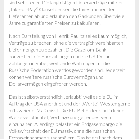
sind sehr teuer. Die langfristigen Lieferverträge mit der
„Take-or-Pay“-Klausel decken die Investitionen der
Lieferanten ab und erlauben den Gaskunden, über viele
Jahre zu garantierten Preisen zu kalkulieren.
Nach Darstellung von Henrik Paulitz sei es kaum möglich,
Verträge zu brechen, ohne die vertraglich vereinbarten
Liefermengen zu bezahlen. Die Gazprom-Bank
konvertiert die Eurozahlungen und die US-Dollar-
Zahlungen in Rubel, weil beide Währungen für die
Russische Föderation wertlos geworden sind. Jederzeit
können weitere russische Eurovermögen und
Dollarvermögen eingefroren werden.
Das ist selbstverständlich „erlaubt“, weil es die EU im
Auftrag der USA anordnet und der „Werte“- Westen gerne
mit zweierlei Maß misst. Die EU-Behörden sind in keiner
Weise verpflichtet, Verträge und geltendes Recht
einzuhalten. Allerdings belastet ein Erdgasembargo die
Volkswirtschaft der EU massiv, ohne die russischen
Erdgaseinnahmen zu schmälern. Das ist erst nach dem