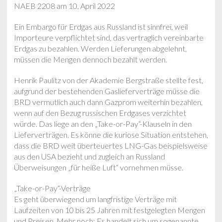
NAEB 2208 am 10. April 2022
Ein Embargo für Erdgas aus Russland ist sinnfrei, weil
Importeure verpflichtet sind, das vertraglich vereinbarte
Erdgas zu bezahlen. Werden Lieferungen abgelehnt,
müssen die Mengen dennoch bezahlt werden.
Henrik Paulitz von der Akademie Bergstraße stellte fest,
aufgrund der bestehenden Gaslieferverträge müsse die
BRD vermutlich auch dann Gazprom weiterhin bezahlen,
wenn auf den Bezug russischen Erdgases verzichtet
würde. Das liege an den „Take-or-Pay“-Klauseln in den
Lieferverträgen. Es könne die kuriose Situation entstehen,
dass die BRD weit überteuertes LNG-Gas beispielsweise
aus den USA bezieht und zugleich an Russland
Überweisungen „für heiße Luft“ vornehmen müsse.
„Take-or-Pay“-Verträge
Es geht überwiegend um langfristige Verträge mit
Laufzeiten von 10 bis 25 Jahren mit festgelegten Mengen
und Preisen. Mehr noch: Es handelt sich um sogenannte