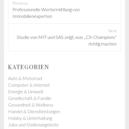
Previous
P
Professionelle Wertermittlung von
r
Immobilienexperten
e
v
Next
i
N
Studie von MIT und SAS zeigt, was „CX-Champions“
o
e
richtig machen
u
x
s
t
p
p
KATEGORIEN
o
o
s
s
Auto & Motorrad
t
t
Computer & Internet
:
:
Energie & Umwelt
Gesellschaft & Familie
Gesundheit & Wellness
Handel & Dienstleistungen
Hobby & Unterhaltung
Jobs und Stellenangebote