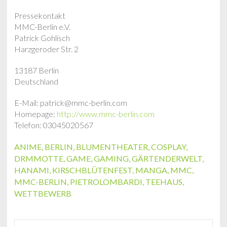
Pressekontakt
MMC-Berlin e.V.
Patrick Gohlisch
Harzgeroder Str. 2
13187 Berlin
Deutschland
E-Mail: patrick@mmc-berlin.com
Homepage:
http://www.mmc-berlin.com
Telefon: 03045020567
ANIME
,
BERLIN
,
BLUMENTHEATER
,
COSPLAY
,
DRMMOTTE
,
GAME
,
GAMING
,
GÄRTENDERWELT
,
HANAMI
,
KIRSCHBLÜTENFEST
,
MANGA
,
MMC
,
MMC-BERLIN
,
PIETROLOMBARDI
,
TEEHAUS
,
WETTBEWERB