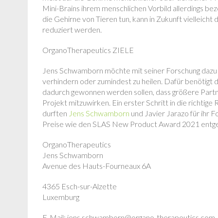
Mini-Brains ihrem menschlichen Vorbild allerdings be
die Gehirne von Tieren tun, kann in Zukunft vielleich
reduziert werden.
OrganoTherapeutics ZIELE
Jens Schwamborn möchte mit seiner Forschung dazu be
verhindern oder zumindest zu heilen. Dafür benötigt der
dadurch gewonnen werden sollen, dass größere Partn
Projekt mitzuwirken. Ein erster Schritt in die richti
durften
Jens Schwamborn
und Javier Jarazo für ihr
Preise wie den SLAS New Product Award 2021 ent
OrganoTherapeutics
Jens Schwamborn
Avenue des Hauts-Fourneaux 6A
4365 Esch-sur-Alzette
Luxemburg
E-Mail: jens.schwamborn@organo-therapeutics.com