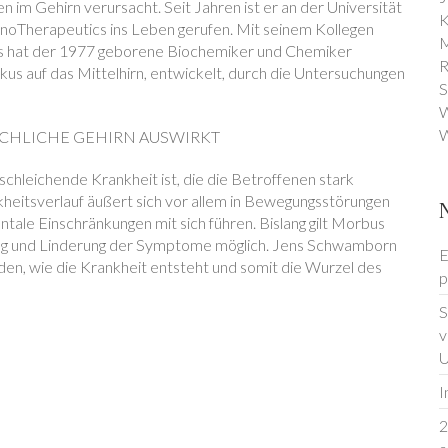
n im Gehirn verursacht. Seit Jahren ist er an der Universität
K
anoTherapeutics ins Leben gerufen. Mit seinem Kollegen
M
s hat der 1977 geborene Biochemiker und Chemiker
R
us auf das Mittelhirn, entwickelt, durch die Untersuchungen
S
W
W
SCHLICHE GEHIRN AUSWIRKT
hleichende Krankheit ist, die die Betroffenen stark
nkheitsverlauf äußert sich vor allem in Bewegungsstörungen
tale Einschränkungen mit sich führen. Bislang gilt Morbus
gerung und Linderung der Symptome möglich. Jens Schwamborn
E
nden, wie die Krankheit entsteht und somit die Wurzel des
p
S
v
U
I
2