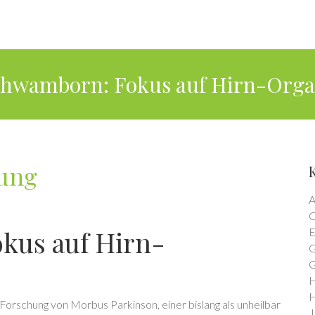
chwamborn: Fokus auf Hirn-Org
hung
A
C
kus auf Hirn-
E
G
G
H
H
Forschung von Morbus Parkinson, einer bislang als unheilbar
J