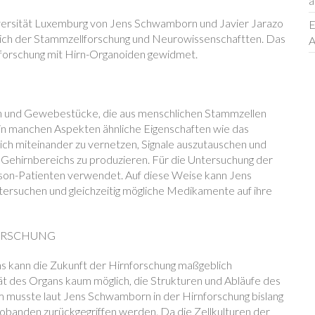
a
versität Luxemburg von Jens Schwamborn und Javier Jarazo
E
eich der Stammzellforschung und Neurowissenschaftten. Das
A
forschung mit Hirn-Organoiden gewidmet.
n und Gewebestücke, die aus menschlichen Stammzellen
 in manchen Aspekten ähnliche Eigenschaften wie das
 sich miteinander zu vernetzen, Signale auszutauschen und
ehirnbereichs zu produzieren. Für die Untersuchung der
son-Patienten verwendet. Auf diese Weise kann Jens
ersuchen und gleichzeitig mögliche Medikamente auf ihre
FORSCHUNG
s kann die Zukunft der Hirnforschung maßgeblich
ät des Organs kaum möglich, die Strukturen und Abläufe des
em musste laut Jens Schwamborn in der Hirnforschung bislang
robanden zurückgegriffen werden. Da die Zellkulturen der