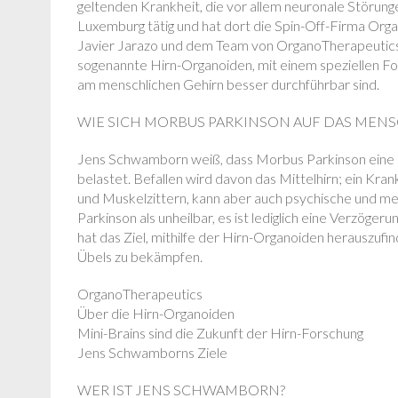
geltenden Krankheit, die vor allem neuronale Störunge
Luxemburg tätig und hat dort die Spin-Off-Firma Org
Javier Jarazo und dem Team von OrganoTherapeutic
sogenannte Hirn-Organoiden, mit einem speziellen Fok
am menschlichen Gehirn besser durchführbar sind.
WIE SICH MORBUS PARKINSON AUF DAS MEN
Jens Schwamborn weiß, dass Morbus Parkinson eine sc
belastet. Befallen wird davon das Mittelhirn; ein Kra
und Muskelzittern, kann aber auch psychische und men
Parkinson als unheilbar, es ist lediglich eine Verzö
hat das Ziel, mithilfe der Hirn-Organoiden herauszufi
Übels zu bekämpfen.
OrganoTherapeutics
Über die Hirn-Organoiden
Mini-Brains sind die Zukunft der Hirn-Forschung
Jens Schwamborns Ziele
WER IST JENS SCHWAMBORN?