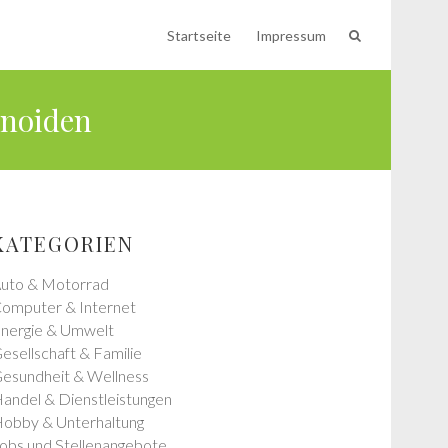
Startseite
Impressum
anoiden
KATEGORIEN
uto & Motorrad
omputer & Internet
nergie & Umwelt
esellschaft & Familie
esundheit & Wellness
andel & Dienstleistungen
obby & Unterhaltung
obs und Stellenangebote