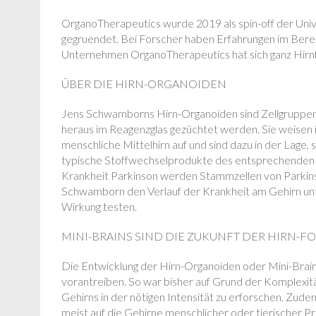
OrganoTherapeutics wurde 2019 als spin-off der Uni
gegruendet. Bei Forscher haben Erfahrungen im Ber
Unternehmen OrganoTherapeutics hat sich ganz Hirn
ÜBER DIE HIRN-ORGANOIDEN
Jens Schwamborns Hirn-Organoiden sind Zellgruppe
heraus im Reagenzglas gezüchtet werden. Sie weisen
menschliche Mittelhirn auf und sind dazu in der Lage,
typische Stoffwechselprodukte des entsprechenden G
Krankheit Parkinson werden Stammzellen von Parkin
Schwamborn den Verlauf der Krankheit am Gehirn unt
Wirkung testen.
MINI-BRAINS SIND DIE ZUKUNFT DER HIRN-
Die Entwicklung der Hirn-Organoiden oder Mini-Brain
vorantreiben. So war bisher auf Grund der Komplexit
Gehirns in der nötigen Intensität zu erforschen. Zud
meist auf die Gehirne menschlicher oder tierischer P