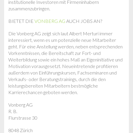
institutionelle Investoren mit Firmeninhabern
zusammenzubringen.
BIETET DIE
VONBERG AG
AUCH JOBS AN?
Die Vonberg AG zeigt sich laut Albert Merturi immer
interessiert, wenn es um potenzielle neue Mitarbeiter
geht. Für eine Anstellung werden, neben entsprechenden
Vorkenntnissen, die Bereitschaft zur Fort- und
Weiterbildung sowie ein hohes Maß an Eigeninitiative und
Motivation vorausgesetzt. Neueintretende profitieren
außerdem von Einführungskursen, Fachseminaren und
Verkaufs- oder Beratungstrainings, durch die den
leistungsbereiten Mitarbeitern bestmögliche
Karrierechancen geboten werden.
Vonberg AG
R. B.
Flurstrasse 30
8048 Zürich