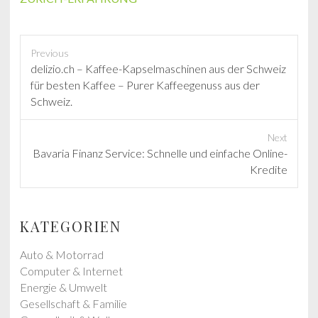
Previous
P
delizio.ch – Kaffee-Kapselmaschinen aus der Schweiz
r
für besten Kaffee – Purer Kaffeegenuss aus der
e
Schweiz.
v
i
Next
o
N
Bavaria Finanz Service: Schnelle und einfache Online-
u
e
Kredite
s
x
p
t
o
p
KATEGORIEN
s
o
t
s
Auto & Motorrad
:
t
Computer & Internet
:
Energie & Umwelt
Gesellschaft & Familie