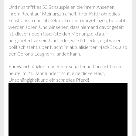
Und nun trifft es 50 Schauspieler, die ihrem Ansehen,
ihrem Recht auf Meinungsfreiheit, ihrer Kritik ohnedies
künstlerisch und intellektuell redlich vorgetragen, beraubt
werden sollen. Und wir sehen, dass niemand davor gefeit
ist, dieser neuen faschistoiden Meinungsdiktatur
ausgeliefert zu sein. Und jeder, wirklich jeder, egal wo er
politisch steht, über Nacht im aktualisierten Nazi-Eck, also
den Corona-Leugnern, landen kann.
Für Wahrhaftigkeit und Rechtschaffenheit braucht man
heute im 21. Jahrhundert Mut, eine dicke Haut,
Unabhängigkeit und ein schnelles Pferd!