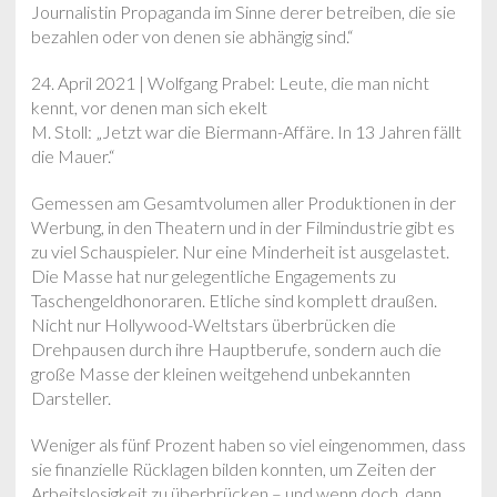
Journalistin Propaganda im Sinne derer betreiben, die sie
bezahlen oder von denen sie abhängig sind.“
24. April 2021 | Wolfgang Prabel: Leute, die man nicht
kennt, vor denen man sich ekelt
M. Stoll: „Jetzt war die Biermann-Affäre. In 13 Jahren fällt
die Mauer.“
Gemessen am Gesamtvolumen aller Produktionen in der
Werbung, in den Theatern und in der Filmindustrie gibt es
zu viel Schauspieler. Nur eine Minderheit ist ausgelastet.
Die Masse hat nur gelegentliche Engagements zu
Taschengeldhonoraren. Etliche sind komplett draußen.
Nicht nur Hollywood-Weltstars überbrücken die
Drehpausen durch ihre Hauptberufe, sondern auch die
große Masse der kleinen weitgehend unbekannten
Darsteller.
Weniger als fünf Prozent haben so viel eingenommen, dass
sie finanzielle Rücklagen bilden konnten, um Zeiten der
Arbeitslosigkeit zu überbrücken – und wenn doch, dann