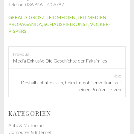
Telefon: 036 846 – 40 6787
GERALD-GROSZ
,
LEIDMEDIEN
,
LEITMEDIEN
,
PROPAGANDA
,
SCHAUSPIELKUNST
,
VOLKER-
PISPERS
Previous
P
Media Exklusiv: Die Geschichte der Faksimiles
r
e
Next
v
N
Deshalb lohnt es sich, beim Immobilienverkauf auf
i
e
einen Profi zu setzen
o
x
u
t
s
p
KATEGORIEN
p
o
o
s
Auto & Motorrad
s
t
Computer & Internet