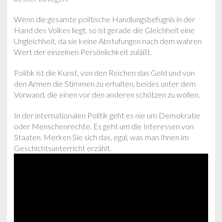
Wenn die gesamte politische Handlungsbefugnis in der
Hand des Volkes liegt, so ist gerade die Gleichheit eine
Ungleichheit, da sie keine Abstufungen nach dem wahren
Wert der einzelnen Persönlichkeit zuläßt.
Politik ist die Kunst, von den Reichen das Geld und von
den Armen die Stimmen zu erhalten, beides unter dem
Vorwand, die einen vor den anderen schützen zu wollen.
In der internationalen Politik geht es nie um Demokratie
oder Menschenrechte. Es geht um die Interessen von
Staaten. Merken Sie sich das, egal, was man Ihnen im
Geschichtsunterricht erzählt.