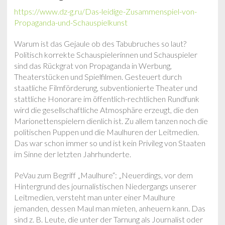
https://www.dz-g.ru/Das-leidige-Zusammenspiel-von-
Propaganda-und-Schauspielkunst
Warum ist das Gejaule ob des Tabubruches so laut?
Politisch korrekte Schauspielerinnen und Schauspieler
sind das Rückgrat von Propaganda in Werbung,
Theaterstücken und Spielfilmen. Gesteuert durch
staatliche Filmförderung, subventionierte Theater und
stattliche Honorare im öffentlich-rechtlichen Rundfunk
wird die gesellschaftliche Atmosphäre erzeugt, die den
Marionettenspielern dienlich ist. Zu allem tanzen noch die
politischen Puppen und die Maulhuren der Leitmedien.
Das war schon immer so und ist kein Privileg von Staaten
im Sinne der letzten Jahrhunderte.
PeVau zum Begriff „Maulhure“: „Neuerdings, vor dem
Hintergrund des journalistischen Niedergangs unserer
Leitmedien, versteht man unter einer Maulhure
jemanden, dessen Maul man mieten, anheuern kann. Das
sind z. B. Leute, die unter der Tarnung als Journalist oder