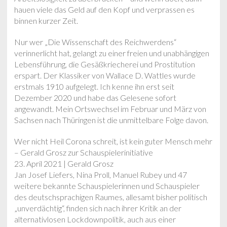
hauen viele das Geld auf den Kopf und verprassen es
binnen kurzer Zeit.
Nur wer „Die Wissenschaft des Reichwerdens“
verinnerlicht hat, gelangt zu einer freien und unabhängigen
Lebensführung, die Gesäßkriecherei und Prostitution
erspart. Der Klassiker von Wallace D. Wattles wurde
erstmals 1910 aufgelegt. Ich kenne ihn erst seit
Dezember 2020 und habe das Gelesene sofort
angewandt. Mein Ortswechsel im Februar und März von
Sachsen nach Thüringen ist die unmittelbare Folge davon.
Wer nicht Heil Corona schreit, ist kein guter Mensch mehr
– Gerald Grosz zur Schauspielerinitiative
23. April 2021 | Gerald Grosz
Jan Josef Liefers, Nina Proll, Manuel Rubey und 47
weitere bekannte Schauspielerinnen und Schauspieler
des deutschsprachigen Raumes, allesamt bisher politisch
„unverdächtig“, finden sich nach ihrer Kritik an der
alternativlosen Lockdownpolitik, auch aus einer