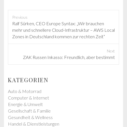
Previous
P
Ralf Sürken, CEO Europe Syntax: „Wir brauchen
r
mehr und schnellere Cloud-Infrastruktur – AWS Local
e
Zones in Deutschland kommen zur rechten Zeit“
v
i
Next
o
N
ZAK Russen Inkasso: Freundlich, aber bestimmt
u
e
s
x
p
t
KATEGORIEN
o
p
s
o
Auto & Motorrad
t
s
Computer & Internet
:
t
Energie & Umwelt
:
Gesellschaft & Familie
Gesundheit & Wellness
Handel & Dienstleistungen