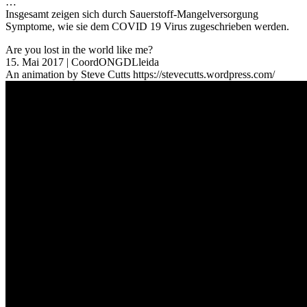
…
Insgesamt zeigen sich durch Sauerstoff-Mangelversorgung
Symptome, wie sie dem COVID 19 Virus zugeschrieben werden.
Are you lost in the world like me?
15. Mai 2017 | CoordONGDLleida
An animation by Steve Cutts https://stevecutts.wordpress.com/