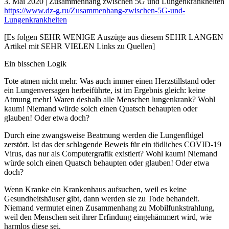
3. Mai 2020 | Zusammenhang zwischen 5G und Lungenkrankheiten
https://www.dz-g.ru/Zusammenhang-zwischen-5G-und-
Lungenkrankheiten
[Es folgen SEHR WENIGE Auszüge aus diesem SEHR LANGEN
Artikel mit SEHR VIELEN Links zu Quellen]
Ein bisschen Logik
Tote atmen nicht mehr. Was auch immer einen Herzstillstand oder
ein Lungenversagen herbeiführte, ist im Ergebnis gleich: keine
Atmung mehr! Waren deshalb alle Menschen lungenkrank? Wohl
kaum! Niemand würde solch einen Quatsch behaupten oder
glauben! Oder etwa doch?
Durch eine zwangsweise Beatmung werden die Lungenflügel
zerstört. Ist das der schlagende Beweis für ein tödliches COVID-19
Virus, das nur als Computergrafik existiert? Wohl kaum! Niemand
würde solch einen Quatsch behaupten oder glauben! Oder etwa
doch?
Wenn Kranke ein Krankenhaus aufsuchen, weil es keine
Gesundheitshäuser gibt, dann werden sie zu Tode behandelt.
Niemand vermutet einen Zusammenhang zu Mobilfunkstrahlung,
weil den Menschen seit ihrer Erfindung eingehämmert wird, wie
harmlos diese sei.