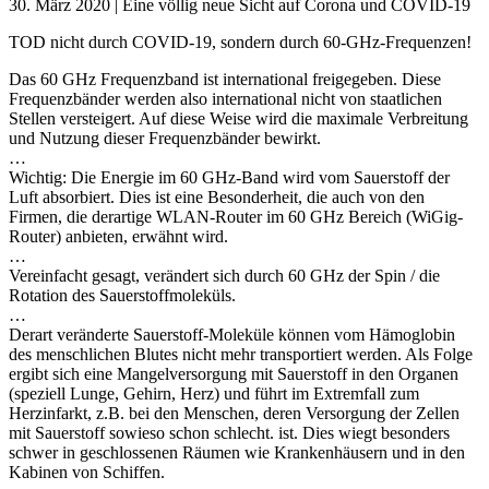
30. März 2020 | Eine völlig neue Sicht auf Corona und COVID-19
TOD nicht durch COVID-19, sondern durch 60-GHz-Frequenzen!
Das 60 GHz Frequenzband ist international freigegeben. Diese
Frequenzbänder werden also international nicht von staatlichen
Stellen versteigert. Auf diese Weise wird die maximale Verbreitung
und Nutzung dieser Frequenzbänder bewirkt.
…
Wichtig: Die Energie im 60 GHz-Band wird vom Sauerstoff der
Luft absorbiert. Dies ist eine Besonderheit, die auch von den
Firmen, die derartige WLAN-Router im 60 GHz Bereich (WiGig-
Router) anbieten, erwähnt wird.
…
Vereinfacht gesagt, verändert sich durch 60 GHz der Spin / die
Rotation des Sauerstoffmoleküls.
…
Derart veränderte Sauerstoff-Moleküle können vom Hämoglobin
des menschlichen Blutes nicht mehr transportiert werden. Als Folge
ergibt sich eine Mangelversorgung mit Sauerstoff in den Organen
(speziell Lunge, Gehirn, Herz) und führt im Extremfall zum
Herzinfarkt, z.B. bei den Menschen, deren Versorgung der Zellen
mit Sauerstoff sowieso schon schlecht. ist. Dies wiegt besonders
schwer in geschlossenen Räumen wie Krankenhäusern und in den
Kabinen von Schiffen.