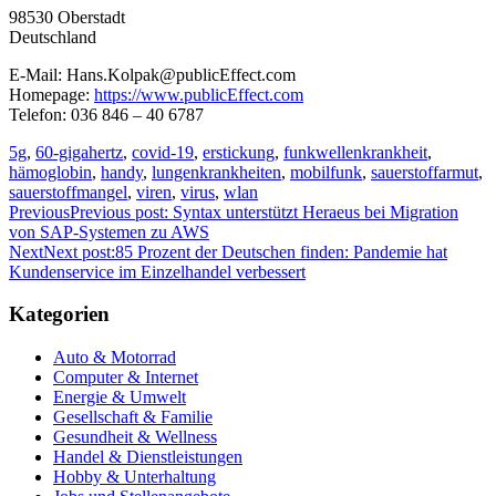
98530 Oberstadt
Deutschland
E-Mail: Hans.Kolpak@publicEffect.com
Homepage:
https://www.publicEffect.com
Telefon: 036 846 – 40 6787
5g
,
60-gigahertz
,
covid-19
,
erstickung
,
funkwellenkrankheit
,
hämoglobin
,
handy
,
lungenkrankheiten
,
mobilfunk
,
sauerstoffarmut
,
sauerstoffmangel
,
viren
,
virus
,
wlan
Previous
Previous post:
Syntax unterstützt Heraeus bei Migration
von SAP-Systemen zu AWS
Next
Next post:
85 Prozent der Deutschen finden: Pandemie hat
Kundenservice im Einzelhandel verbessert
Kategorien
Auto & Motorrad
Computer & Internet
Energie & Umwelt
Gesellschaft & Familie
Gesundheit & Wellness
Handel & Dienstleistungen
Hobby & Unterhaltung