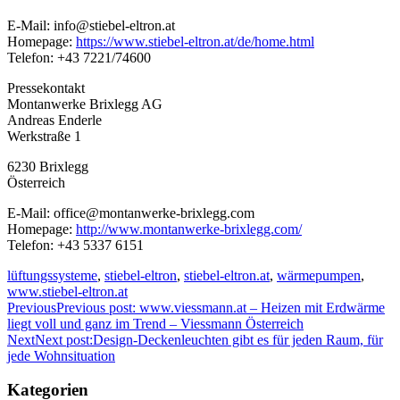
E-Mail: info@stiebel-eltron.at
Homepage:
https://www.stiebel-eltron.at/de/home.html
Telefon: +43 7221/74600
Pressekontakt
Montanwerke Brixlegg AG
Andreas Enderle
Werkstraße 1
6230 Brixlegg
Österreich
E-Mail: office@montanwerke-brixlegg.com
Homepage:
http://www.montanwerke-brixlegg.com/
Telefon: +43 5337 6151
lüftungssysteme
,
stiebel-eltron
,
stiebel-eltron.at
,
wärmepumpen
,
www.stiebel-eltron.at
Previous
Previous post:
www.viessmann.at – Heizen mit Erdwärme
liegt voll und ganz im Trend – Viessmann Österreich
Next
Next post:
Design-Deckenleuchten gibt es für jeden Raum, für
jede Wohnsituation
Kategorien