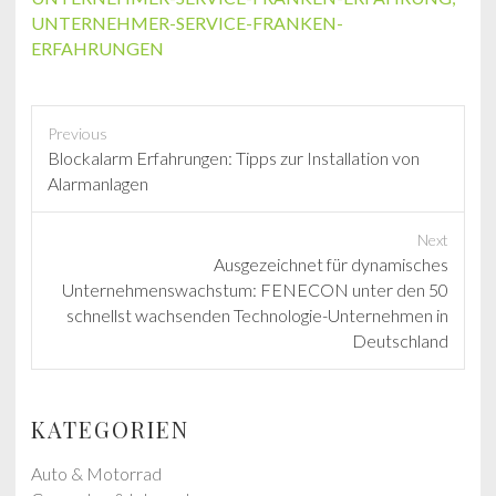
UNTERNEHMER-SERVICE-FRANKEN-
ERFAHRUNGEN
Previous
P
Blockalarm Erfahrungen: Tipps zur Installation von
r
Alarmanlagen
e
v
Next
i
N
Ausgezeichnet für dynamisches
o
e
Unternehmenswachstum: FENECON unter den 50
u
x
schnellst wachsenden Technologie-Unternehmen in
s
t
Deutschland
p
p
o
o
s
s
KATEGORIEN
t
t
:
:
Auto & Motorrad