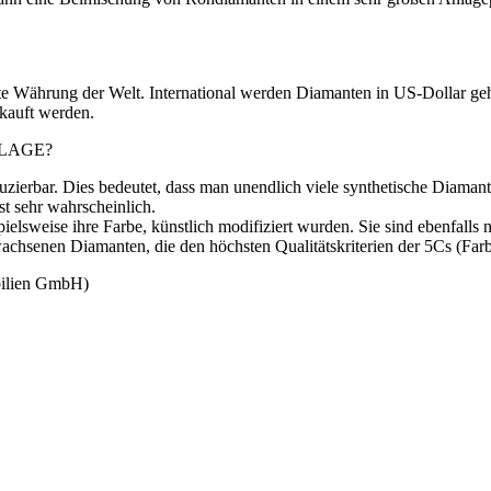
te Währung der Welt. International werden Diamanten in US-Dollar geha
kauft werden.
LAGE?
oduzierbar. Dies bedeutet, dass man unendlich viele synthetische Diama
ist sehr wahrscheinlich.
pielsweise ihre Farbe, künstlich modifiziert wurden. Sie sind ebenfall
hsenen Diamanten, die den höchsten Qualitätskriterien der 5Cs (Farbe,
ilien GmbH)