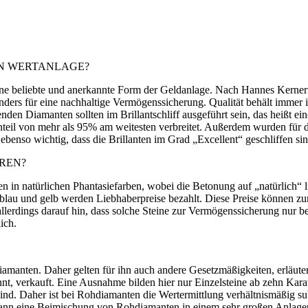
EN WERTANLAGE?
eine beliebte und anerkannte Form der Geldanlage. Nach Hannes Kerne
nders für eine nachhaltige Vermögenssicherung. Qualität behält immer i
n Diamanten sollten im Brillantschliff ausgeführt sein, das heißt einen
teil von mehr als 95% am weitesten verbreitet. Außerdem wurden für di
ebenso wichtig, dass die Brillanten im Grad „Excellent“ geschliffen sin
EREN?
n in natürlichen Phantasiefarben, wobei die Betonung auf „natürlich“
 blau und gelb werden Liebhaberpreise bezahlt. Diese Preise können zum
llerdings darauf hin, dass solche Steine zur Vermögenssicherung nur be
ich.
 Diamanten. Daher gelten für ihn auch andere Gesetzmäßigkeiten, erlä
 verkauft. Eine Ausnahme bilden hier nur Einzelsteine ab zehn Karat. E
nd. Daher ist bei Rohdiamanten die Wertermittlung verhältnismäßig subj
s kann eine Beimischung von Rohdiamanten in einem sehr großen Anlag