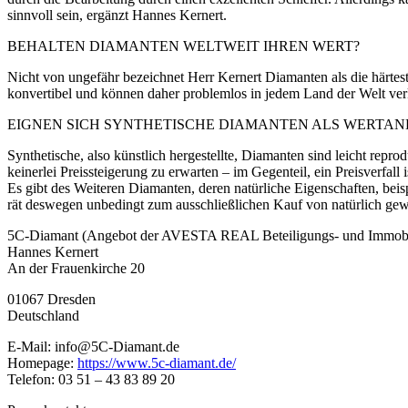
sinnvoll sein, ergänzt Hannes Kernert.
BEHALTEN DIAMANTEN WELTWEIT IHREN WERT?
Nicht von ungefähr bezeichnet Herr Kernert Diamanten als die härtes
konvertibel und können daher problemlos in jedem Land der Welt ver
EIGNEN SICH SYNTHETISCHE DIAMANTEN ALS WERTAN
Synthetische, also künstlich hergestellte, Diamanten sind leicht repr
keinerlei Preissteigerung zu erwarten – im Gegenteil, ein Preisverfall 
Es gibt des Weiteren Diamanten, deren natürliche Eigenschaften, beis
rät deswegen unbedingt zum ausschließlichen Kauf von natürlich gewac
5C-Diamant (Angebot der AVESTA REAL Beteiligungs- und Immob
Hannes Kernert
An der Frauenkirche 20
01067 Dresden
Deutschland
E-Mail: info@5C-Diamant.de
Homepage:
https://www.5c-diamant.de/
Telefon: 03 51 – 43 83 89 20