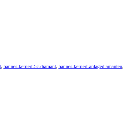
t
,
hannes-kernert-5c-diamant
,
hannes-kernert-anlagediamanten
,