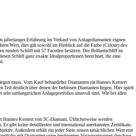
rts jahrelanger Erfahrung im Verkauf von Anlagediamanten eignen
hren Wert, dies gilt sowohl im Hinblick auf die Farbe (Colour) des
 runden Schliff mit 57 Facetten besitzen. Der Brillantschliff ist
esen Schliff ganz exakte Idealproportionen berechnet, die eine
d.
 liegen muss. Vom Kauf behandelter Diamanten rät Hannes Kernert
 Teil deutlich über denen der farblosen Diamanten liegen. Hier spielt
i sehr umfangreichen Anlageportfolios sinnvoll sind. Wie bei allen
utert Hannes Kernert von 5C-Diamant. Üblicherweise werden
s gibt keine detaillierten und international anerkannten Zertifikate,
ektiv. Außerdem erhält ein jeder Stein seinen tatsächlichen Wert erst
eportfolio mit Diamanten unter bestimmten Voraussetzungen durchaus