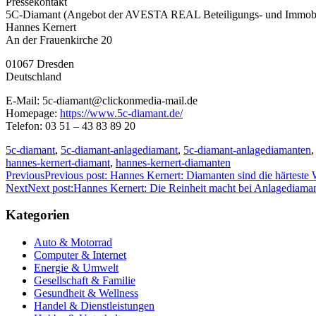
Pressekontakt
5C-Diamant (Angebot der AVESTA REAL Beteiligungs- und Immob
Hannes Kernert
An der Frauenkirche 20
01067 Dresden
Deutschland
E-Mail: 5c-diamant@clickonmedia-mail.de
Homepage:
https://www.5c-diamant.de/
Telefon: 03 51 – 43 83 89 20
5c-diamant
,
5c-diamant-anlagediamant
,
5c-diamant-anlagediamanten
hannes-kernert-diamant
,
hannes-kernert-diamanten
Previous
Previous post:
Hannes Kernert: Diamanten sind die härteste
Next
Next post:
Hannes Kernert: Die Reinheit macht bei Anlagediaman
Kategorien
Auto & Motorrad
Computer & Internet
Energie & Umwelt
Gesellschaft & Familie
Gesundheit & Wellness
Handel & Dienstleistungen