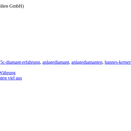
ilien GmbH)
,
5c-diamant-erfahrung
,
anlagediamant
,
anlagediamanten
,
hannes-kerner
 Währung
ten viel aus