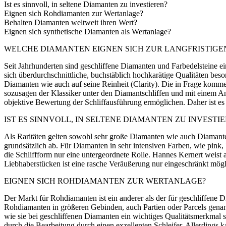
Ist es sinnvoll, in seltene Diamanten zu investieren?
Eignen sich Rohdiamanten zur Wertanlage?
Behalten Diamanten weltweit ihren Wert?
Eignen sich synthetische Diamanten als Wertanlage?
WELCHE DIAMANTEN EIGNEN SICH ZUR LANGFRISTIG
Seit Jahrhunderten sind geschliffene Diamanten und Farbedelsteine 
sich überdurchschnittliche, buchstäblich hochkarätige Qualitäten beso
Diamanten wie auch auf seine Reinheit (Clarity). Die in Frage kommende
sozusagen der Klassiker unter den Diamantschliffen und mit einem An
objektive Bewertung der Schliffausführung ermöglichen. Daher ist es 
IST ES SINNVOLL, IN SELTENE DIAMANTEN ZU INVESTI
Als Raritäten gelten sowohl sehr große Diamanten wie auch Diamante
grundsätzlich ab. Für Diamanten in sehr intensiven Farben, wie pink,
die Schliffform nur eine untergeordnete Rolle. Hannes Kernert weist a
Liebhaberstücken ist eine rasche Veräußerung nur eingeschränkt mögl
EIGNEN SICH ROHDIAMANTEN ZUR WERTANLAGE?
Der Markt für Rohdiamanten ist ein anderer als der für geschliffene
Rohdiamanten in größeren Gebinden, auch Partien oder Parcels genannt,
wie sie bei geschliffenen Diamanten ein wichtiges Qualitätsmerkmal si
durch die Bearbeitung durch einen exzellenten Schleifer. Allerding