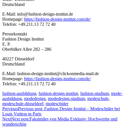
Deutschland
E-Mail: info@fashion-design-institut.de
Homepage:
https://fashion-design-institut.com/de/
Telefon: +49.211.13 72 72 40
Pressekontakt
Fashion Design Institut
E. P.
Oberbilker Allee 282 – 286
40227 Düsseldorf
Deutschland
E-Mail: fashion-design-institut@clickonmedia-mail.de
Homepage:
https://fashion-design-institut.com/de/
Telefon: +49.211.13 72 72 40
fashion-ausbildung
,
fashion-design-institut
,
fashion-studium
,
mode-
ausbildung
,
modedesign
,
modedesign-studium
,
modeschule
,
modeschule-düsseldorf
,
modeschüler
Previous
Previous post:
Fashion Design Institut – Modeschüler bei
Louis Vuitton in Paris
Next
Next post:
Faksimiles von Media Exklusiv: Hochwertig und
wunderschön