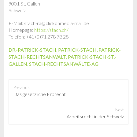
9001 St. Gallen
Schweiz
E-Mail: stach-ra@clickonmedia-mail.de
Homepage:
https://stach.ch/
Telefon: +41 (0)71 278 78 28
DR.-PATRICK-STACH
,
PATRICK-STACH
,
PATRICK-
STACH-RECHTSANWALT
,
PATRICK-STACH-ST.-
GALLEN
,
STACH-RECHTSANWÄLTE-AG
Previous
P
Das gesetzliche Erbrecht
r
e
Next
v
N
Arbeitsrecht in der Schweiz
i
e
o
x
u