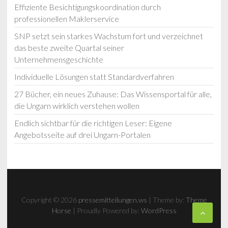
Effiziente Besichtigungskoordination durch
professionellen Maklerservice
SNP setzt sein starkes Wachstum fort und verzeichnet
das beste zweite Quartal seiner
Unternehmensgeschichte
Individuelle Lösungen statt Standardverfahren
27 Bücher, ein neues Zuhause: Das Wissensportal für alle,
die Ungarn wirklich verstehen wollen
Endlich sichtbar für die richtigen Leser: Eigene
Angebotsseite auf drei Ungarn-Portalen
Copyright © 2026
pressemitteilungen.ws
| Theme by:
Theme
Horse
| Proudly Powered by:
WordPress