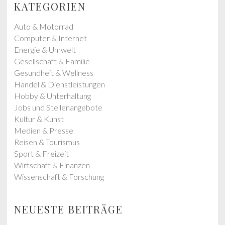
t
KATEGORIEN
s
p
p
o
Auto & Motorrad
o
s
Computer & Internet
s
t
Energie & Umwelt
t
:
Gesellschaft & Familie
:
Gesundheit & Wellness
Handel & Dienstleistungen
Hobby & Unterhaltung
Jobs und Stellenangebote
Kultur & Kunst
Medien & Presse
Reisen & Tourismus
Sport & Freizeit
Wirtschaft & Finanzen
Wissenschaft & Forschung
NEUESTE BEITRÄGE