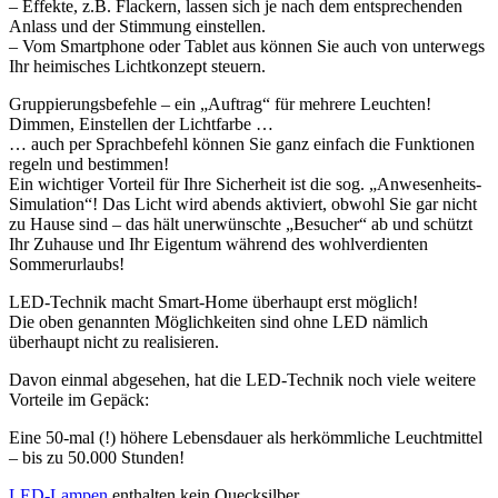
– Effekte, z.B. Flackern, lassen sich je nach dem entsprechenden
Anlass und der Stimmung einstellen.
– Vom Smartphone oder Tablet aus können Sie auch von unterwegs
Ihr heimisches Lichtkonzept steuern.
Gruppierungsbefehle – ein „Auftrag“ für mehrere Leuchten!
Dimmen, Einstellen der Lichtfarbe …
… auch per Sprachbefehl können Sie ganz einfach die Funktionen
regeln und bestimmen!
Ein wichtiger Vorteil für Ihre Sicherheit ist die sog. „Anwesenheits-
Simulation“! Das Licht wird abends aktiviert, obwohl Sie gar nicht
zu Hause sind – das hält unerwünschte „Besucher“ ab und schützt
Ihr Zuhause und Ihr Eigentum während des wohlverdienten
Sommerurlaubs!
LED-Technik macht Smart-Home überhaupt erst möglich!
Die oben genannten Möglichkeiten sind ohne LED nämlich
überhaupt nicht zu realisieren.
Davon einmal abgesehen, hat die LED-Technik noch viele weitere
Vorteile im Gepäck:
Eine 50-mal (!) höhere Lebensdauer als herkömmliche Leuchtmittel
– bis zu 50.000 Stunden!
LED-Lampen
enthalten kein Quecksilber.