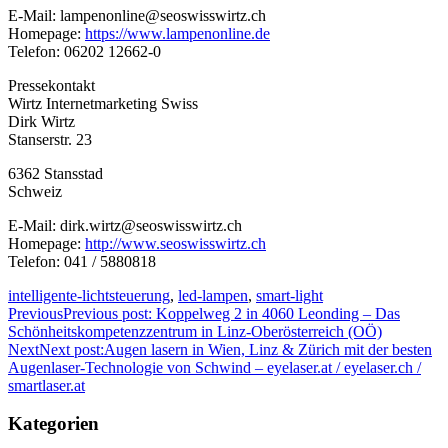
E-Mail: lampenonline@seoswisswirtz.ch
Homepage:
https://www.lampenonline.de
Telefon: 06202 12662-0
Pressekontakt
Wirtz Internetmarketing Swiss
Dirk Wirtz
Stanserstr. 23
6362 Stansstad
Schweiz
E-Mail: dirk.wirtz@seoswisswirtz.ch
Homepage:
http://www.seoswisswirtz.ch
Telefon: 041 / 5880818
intelligente-lichtsteuerung
,
led-lampen
,
smart-light
Previous
Previous post:
Koppelweg 2 in 4060 Leonding – Das
Schönheitskompetenzzentrum in Linz-Oberösterreich (OÖ)
Next
Next post:
Augen lasern in Wien, Linz & Zürich mit der besten
Augenlaser-Technologie von Schwind – eyelaser.at / eyelaser.ch /
smartlaser.at
Kategorien