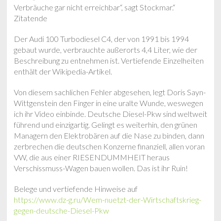
Verbräuche gar nicht erreichbar“, sagt Stockmar.“
Zitatende
Der Audi 100 Turbodiesel C4, der von 1991 bis 1994
gebaut wurde, verbrauchte außerorts 4,4 Liter, wie der
Beschreibung zu entnehmen ist. Vertiefende Einzelheiten
enthält der Wikipedia-Artikel.
Von diesem sachlichen Fehler abgesehen, legt Doris Sayn-
Wittgenstein den Finger in eine uralte Wunde, weswegen
ich ihr Video einbinde. Deutsche Diesel-Pkw sind weltweit
führend und einzigartig. Gelingt es weiterhin, den grünen
Managern den Elektrobären auf die Nase zu binden, dann
zerbrechen die deutschen Konzerne finanziell, allen voran
VW, die aus einer RIESENDUMMHEIT heraus
Verschissmuss-Wagen bauen wollen. Das ist ihr Ruin!
Belege und vertiefende Hinweise auf
https://www.dz-g.ru/Wem-nuetzt-der-Wirtschaftskrieg-
gegen-deutsche-Diesel-Pkw