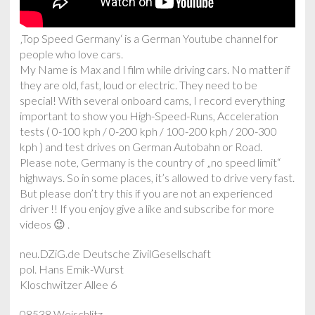
‚Top Speed Germany‘ is a German Youtube channel for
people who love cars.
My Name is Max and I film while driving cars. No matter if
they are old, fast, loud or electric. They need to be
special! With several onboard cams, I record everything
important to show you High-Speed-Runs, Acceleration
tests ( 0-100 kph / 0-200 kph / 100-200 kph / 200-300
kph ) and test drives on German Autobahn or Road.
Please note, Germany is the country of „no speed limit“
highways. So in some places, it’s allowed to drive very fast.
But please don’t try this if you are not an experienced
driver !! If you enjoy give a like and subscribe for more
videos 😉 .
neu.DZiG.de Deutsche ZivilGesellschaft
pol. Hans Emik-Wurst
Kloschwitzer Allee 6
08538 Weischlitz