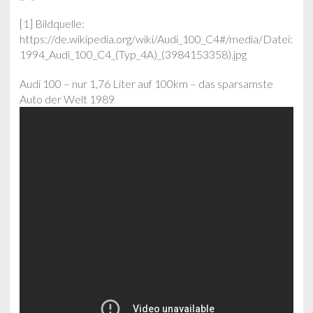
[1] Bildquelle:
https://de.wikipedia.org/wiki/Audi_100_C4#/media/Datei:
1994_Audi_100_C4_(Typ_4A)_(3984153358).jpg
Audi 100 – nur 1,76 Liter auf 100km – das sparsamste
Auto der Welt 1989