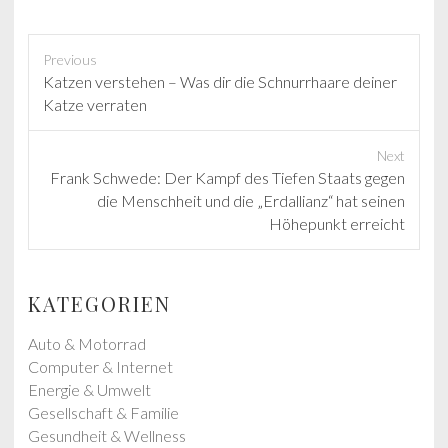
Previous
P
Katzen verstehen – Was dir die Schnurrhaare deiner
r
Katze verraten
e
v
Next
i
N
Frank Schwede: Der Kampf des Tiefen Staats gegen
o
e
die Menschheit und die „Erdallianz“ hat seinen
u
x
Höhepunkt erreicht
s
t
p
p
o
o
KATEGORIEN
s
s
t
t
Auto & Motorrad
:
:
Computer & Internet
Energie & Umwelt
Gesellschaft & Familie
Gesundheit & Wellness