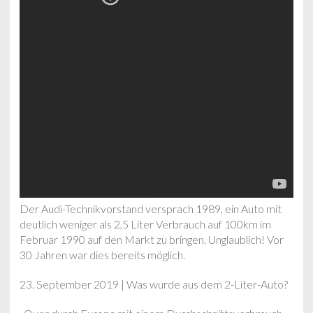
Der Audi-Technikvorstand versprach 1989, ein Auto mit
deutlich weniger als 2,5 Liter Verbrauch auf 100km im
Februar 1990 auf den Markt zu bringen. Unglaublich! Vor
30 Jahren war dies bereits möglich.
23. September 2019 | Was wurde aus dem 2-Liter-Auto?