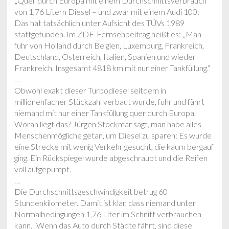
„Quer durch Europa mit einem Durchschnittsverbrauch
von 1,76 Litern Diesel – und zwar mit einem Audi 100:
Das hat tatsächlich unter Aufsicht des TÜVs 1989
stattgefunden. Im ZDF-Fernsehbeitrag heißt es: „Man
fuhr von Holland durch Belgien, Luxemburg, Frankreich,
Deutschland, Österreich, Italien, Spanien und wieder
Frankreich. Insgesamt 4818 km mit nur einer Tankfüllung.“
…
Obwohl exakt dieser Turbodiesel seitdem in
millionenfacher Stückzahl verbaut wurde, fuhr und fährt
niemand mit nur einer Tankfüllung quer durch Europa.
Woran liegt das? Jürgen Stockmar sagt, man habe alles
Menschenmögliche getan, um Diesel zu sparen: Es wurde
eine Strecke mit wenig Verkehr gesucht, die kaum bergauf
ging. Ein Rückspiegel wurde abgeschraubt und die Reifen
voll aufgepumpt.
…
Die Durchschnittsgeschwindigkeit betrug 60
Stundenkilometer. Damit ist klar, dass niemand unter
Normalbedingungen 1,76 Liter im Schnitt verbrauchen
kann. „Wenn das Auto durch Städte fährt, sind diese