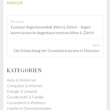
MAKLER
Previous
P
Eyelaser Augenlaserklinik Wien & Zürich – Augen
r
lasern lassen im Augenlaserzentrum Wien & Zürich
e
v
Next
i
N
Die Entwicklung der Grundstückspreise in München
o
e
u
x
s
t
KATEGORIEN
p
p
o
o
Auto & Motorrad
s
s
Computer & Internet
t
t
Energie & Umwelt
:
:
Gesellschaft & Familie
Gesundheit & Wellness
Handel & Dienstleistungen