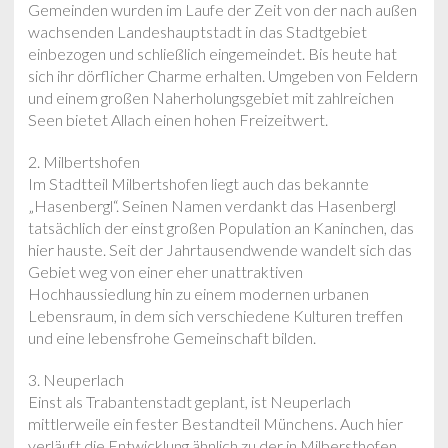
Gemeinden wurden im Laufe der Zeit von der nach außen
wachsenden Landeshauptstadt in das Stadtgebiet
einbezogen und schließlich eingemeindet. Bis heute hat
sich ihr dörflicher Charme erhalten. Umgeben von Feldern
und einem großen Naherholungsgebiet mit zahlreichen
Seen bietet Allach einen hohen Freizeitwert.
2. Milbertshofen
Im Stadtteil Milbertshofen liegt auch das bekannte
„Hasenbergl“. Seinen Namen verdankt das Hasenbergl
tatsächlich der einst großen Population an Kaninchen, das
hier hauste. Seit der Jahrtausendwende wandelt sich das
Gebiet weg von einer eher unattraktiven
Hochhaussiedlung hin zu einem modernen urbanen
Lebensraum, in dem sich verschiedene Kulturen treffen
und eine lebensfrohe Gemeinschaft bilden.
3. Neuperlach
Einst als Trabantenstadt geplant, ist Neuperlach
mittlerweile ein fester Bestandteil Münchens. Auch hier
verläuft die Entwicklung ähnlich zu der in Milbersthofen.