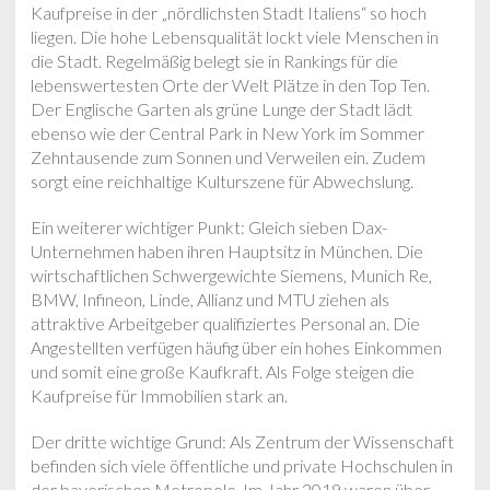
Kaufpreise in der „nördlichsten Stadt Italiens“ so hoch
liegen. Die hohe Lebensqualität lockt viele Menschen in
die Stadt. Regelmäßig belegt sie in Rankings für die
lebenswertesten Orte der Welt Plätze in den Top Ten.
Der Englische Garten als grüne Lunge der Stadt lädt
ebenso wie der Central Park in New York im Sommer
Zehntausende zum Sonnen und Verweilen ein. Zudem
sorgt eine reichhaltige Kulturszene für Abwechslung.
Ein weiterer wichtiger Punkt: Gleich sieben Dax-
Unternehmen haben ihren Hauptsitz in München. Die
wirtschaftlichen Schwergewichte Siemens, Munich Re,
BMW, Infineon, Linde, Allianz und MTU ziehen als
attraktive Arbeitgeber qualifiziertes Personal an. Die
Angestellten verfügen häufig über ein hohes Einkommen
und somit eine große Kaufkraft. Als Folge steigen die
Kaufpreise für Immobilien stark an.
Der dritte wichtige Grund: Als Zentrum der Wissenschaft
befinden sich viele öffentliche und private Hochschulen in
der bayerischen Metropole. Im Jahr 2019 waren über