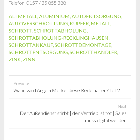
Telefon: 0157 / 35 855 388
ALTMETALL
,
ALUMINIUM
,
AUTOENTSORGUNG
,
AUTOVERSCHROTTUNG
,
KUPFER
,
METALL
,
SCHROTT
,
SCHROTTABHOLUNG
,
SCHROTTABHOLUNG-RECKLINGHAUSEN
,
SCHROTTANKAUF
,
SCHROTTDEMONTAGE
,
SCHROTTENTSORGUNG
,
SCHROTTHÄNDLER
,
ZINK
,
ZINN
Previous
P
Wann wird Angela Merkel diese Rede halten? Teil 2
r
e
Next
v
N
Der Außendienst stirbt | der Vertrieb ist tot | Sales
i
e
muss digital werden
o
x
u
t