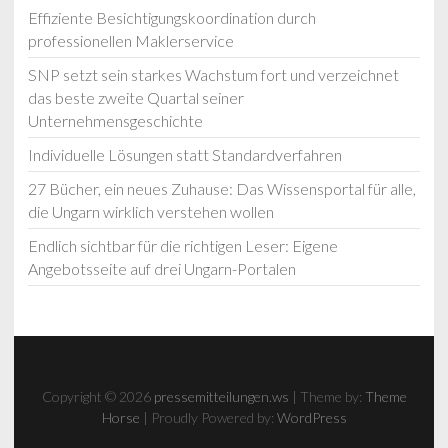
Effiziente Besichtigungskoordination durch
professionellen Maklerservice
SNP setzt sein starkes Wachstum fort und verzeichnet
das beste zweite Quartal seiner
Unternehmensgeschichte
Individuelle Lösungen statt Standardverfahren
27 Bücher, ein neues Zuhause: Das Wissensportal für alle,
die Ungarn wirklich verstehen wollen
Endlich sichtbar für die richtigen Leser: Eigene
Angebotsseite auf drei Ungarn-Portalen
Copyright © 2026
pressemitteilungen.ws
| Theme by:
Theme
Horse
| Proudly Powered by:
WordPress