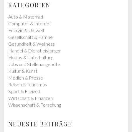
s
p
KATEGORIEN
p
o
o
s
Auto & Motorrad
s
t
Computer & Internet
t
:
Energie & Umwelt
:
Gesellschaft & Familie
Gesundheit & Wellness
Handel & Dienstleistungen
Hobby & Unterhaltung
Jobs und Stellenangebote
Kultur & Kunst
Medien & Presse
Reisen & Tourismus
Sport & Freizeit
Wirtschaft & Finanzen
Wissenschaft & Forschung
NEUESTE BEITRÄGE