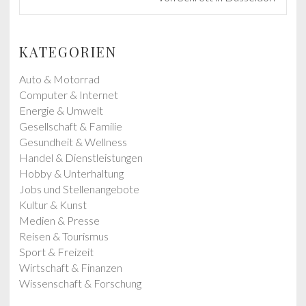
o
x
u
t
s
p
KATEGORIEN
p
o
o
s
Auto & Motorrad
s
t
Computer & Internet
t
:
Energie & Umwelt
:
Gesellschaft & Familie
Gesundheit & Wellness
Handel & Dienstleistungen
Hobby & Unterhaltung
Jobs und Stellenangebote
Kultur & Kunst
Medien & Presse
Reisen & Tourismus
Sport & Freizeit
Wirtschaft & Finanzen
Wissenschaft & Forschung