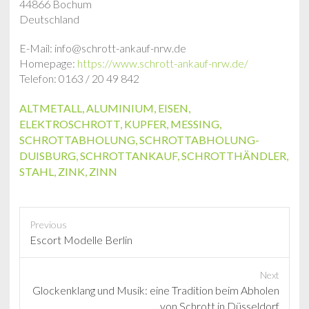
44866 Bochum
Deutschland
E-Mail: info@schrott-ankauf-nrw.de
Homepage:
https://www.schrott-ankauf-nrw.de/
Telefon: 0163 / 20 49 842
ALTMETALL
,
ALUMINIUM
,
EISEN
,
ELEKTROSCHROTT
,
KUPFER
,
MESSING
,
SCHROTTABHOLUNG
,
SCHROTTABHOLUNG-
DUISBURG
,
SCHROTTANKAUF
,
SCHROTTHÄNDLER
,
STAHL
,
ZINK
,
ZINN
Previous
P
Escort Modelle Berlin
r
e
Next
v
N
Glockenklang und Musik: eine Tradition beim Abholen
i
e
von Schrott in Düsseldorf