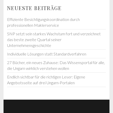
NEUESTE BEITRÄGE
Effiziente Besichtigungskoordination durch
professionellen Maklerservice
SNP setzt sein starkes Wachstum fort und verzeichnet
das beste zweite Quartal seiner
Unternehmensgeschichte
Individuelle Lösungen statt Standardverfahren
27 Bücher, ein neues Zuhause: Das Wissensportal für alle,
die Ungarn wirklich verstehen wollen
Endlich sichtbar für die richtigen Leser: Eigene
Angebotsseite auf drei Ungarn-Portalen