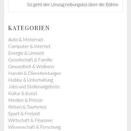
i
N
So geht der Umzug reibungslos über die Bühne
o
e
u
x
s
t
KATEGORIEN
p
p
o
o
Auto & Motorrad
s
s
Computer & Internet
t
t
Energie & Umwelt
:
:
Gesellschaft & Familie
Gesundheit & Wellness
Handel & Dienstleistungen
Hobby & Unterhaltung
Jobs und Stellenangebote
Kultur & Kunst
Medien & Presse
Reisen & Tourismus
Sport & Freizeit
Wirtschaft & Finanzen
Wissenschaft & Forschung