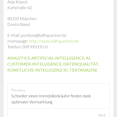
Anja Klauck
Karlstraße 42
80333 München
Deutschland
E-Mail: postbox@haffapartner.de
Homepage:
http://www.haffapartner.de
Telefon: 089 993191-0
ANALYTICS
,
ARTIFICIAL-INTELLIGENCE-AI
,
CUSTOMER-INTELLIGENCE
,
DATENQUALITÄT
,
KÜNSTLICHE-INTELLIGENZ-KI
,
TEXTANALYSE
Previous
P
Schneller einen Immobilienkäufer finden dank
r
optimaler Vermarktung
e
v
Next