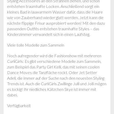
Styling Accessoires an den Strähnen ziehen, und schon
entstehen traumhafte Locken. Anschließend sorgt ein
kleines Bad in lauwarmem Wasser dafür, dass die Haare
wie von Zauberhand wieder glatt werden. Jetzt kann die
nächste flippige Frisur ausprobiert werden! Mit den dazu
passenden Outfits entstehen traumhafte Styles – das
Kinderzimmer verwandelt sich in einen Laufsteg.
Viele tolle Modelle zum Sammeln
Noch aufregender wird die Fashionshow mit mehreren
CurliGirls: Es gibt verschiedene Modelle zum Sammeln,
zum Beispiel das Party Girl Kelli, das mit seinen coolen
Dance Moves die Tanzfläche rockt. Oder Jet Setter
Adeli, die immer auf der Suche nach den neuesten Styling
Trends ist. Auch die CurliGirls Zwillinge Julli und Jolli mögen
es lockig! Ihr niedliches Kätzchen Skye ist immer mit
dabei.
Verfügbarkeit