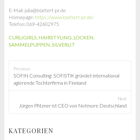
E-Mail: julia@blattert-pr.de
Homepage:
https://www.blattert-pr.de/
Telefon: 069-42602975
CURLIGIRLS
,
HAIRSTYLING
,
LOCKEN
,
SAMMELPUPPEN
,
SILVERLIT
Previous
P
SOFiN Consulting: SOFiSTiK gründet international
r
agierende Tochterfirma in Finnland
e
v
Next
i
N
Jürgen Pfitzner ist CEO von Netmore Deutschland
o
e
u
x
s
t
KATEGORIEN
p
p