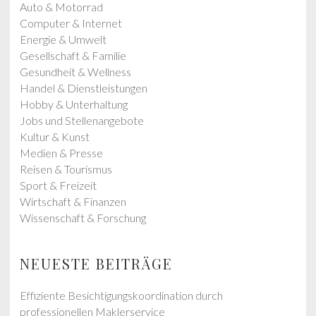
o
o
Auto & Motorrad
s
s
Computer & Internet
t
t
Energie & Umwelt
:
:
Gesellschaft & Familie
Gesundheit & Wellness
Handel & Dienstleistungen
Hobby & Unterhaltung
Jobs und Stellenangebote
Kultur & Kunst
Medien & Presse
Reisen & Tourismus
Sport & Freizeit
Wirtschaft & Finanzen
Wissenschaft & Forschung
NEUESTE BEITRÄGE
Effiziente Besichtigungskoordination durch
professionellen Maklerservice