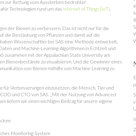
jekten zur Rettung vom Aussterben bedrohter
K
afür Technologien rund um das
Internet of Things (IoT)
,
M
R
S
en der Bienen zu verbessern. Das ist nicht nur für die
W
 auf die Bestäubung von Pflanzen und damit auf die
W
 haben Wissenschaftler bei SAS eine Methode entwickelt,
aten und Machine-Learning-Algorithmen in Echtzeit und
SAS zusammen mit der Appalachian State University am
n Bienenbestände zu visualisieren. Und die Gewinner eines
unikation von Bienen mithilfe von Machine Learning zu
E
p
ie für Verbesserungen einzusetzen, die Mensch, Tier und
r, COO und CTO von SAS. „Mit der Nutzung von Advanced
S
en liefern wir einen wichtigen Beitrag für unsere eigene
v
U
I
öcken
2
isches Monitoring-System