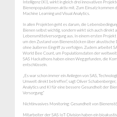
Intelligenz (KI), wirkt in gleich drei innovativen Pro
Bienenpopulationen aktiv mit. Zum Einsatz kommen d
Machine Learning und Visual Analytics.
In allen Projekten geht es darum, die Lebensbedingung
Bienen selbst wichtig, sondern wirkt sich auch direkt
Lebensmittelversorgung aus. In einem ersten Projekt
um den Zustand von Bienenstöcken über akustische D
ohne äußeren Eingriff zu verfolgen. Zudem arbeitet 
World Bee Count, um Populationsdaten der weltweite
SAS Hackathons haben einen Weg gefunden, die Komm
entschlüsseln.
„Es war schon immer ein Anliegen von SAS, Technolog
Umwelt direkt betreffen“, sagt Oliver Schabenberge
Analytics und KI für eine bessere Gesundheit der Bien
Versorgung.“
Nichtinvasives Monitoring: Gesundheit von Bienenst
Mitarbeiter der SAS IoT-Division haben ein bioakust