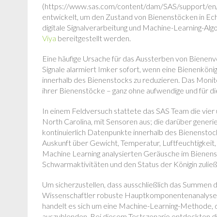
(https://www.sas.com/content/dam/SAS/support/en/
entwickelt, um den Zustand von Bienenstöcken in Ec
digitale Signalverarbeitung und Machine-Learning-Alg
Viya
bereitgestellt werden.
Eine häufige Ursache für das Aussterben von Bienenvöl
Signale alarmiert Imker sofort, wenn eine Bienenkönig
innerhalb des Bienenstocks zu reduzieren. Das Monit
ihrer Bienenstöcke – ganz ohne aufwendige und für d
In einem Feldversuch stattete das SAS Team die vie
North Carolina, mit Sensoren aus; die darüber generi
kontinuierlich Datenpunkte innerhalb des Bienensto
Auskunft über Gewicht, Temperatur, Luftfeuchtigkeit,
Machine Learning analysierten Geräusche im Bienenst
Schwarmaktivitäten und den Status der Königin zulie
Um sicherzustellen, dass ausschließlich das Summen 
Wissenschaftler robuste Hauptkomponentenanalyse (
handelt es sich um eine Machine-Learning-Methode, d
auszublenden. Bei diesem Testszenario entdeckten di