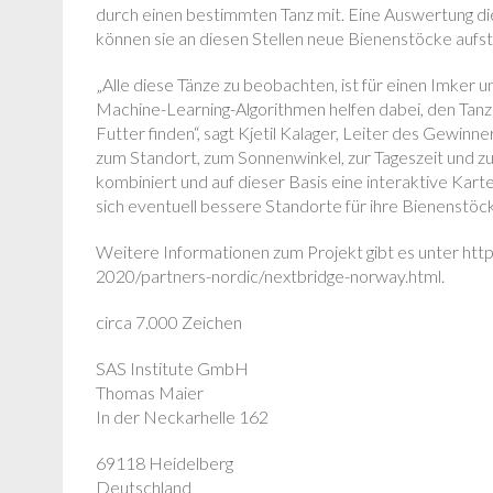
durch einen bestimmten Tanz mit. Eine Auswertung die
können sie an diesen Stellen neue Bienenstöcke aufste
„Alle diese Tänze zu beobachten, ist für einen Imke
Machine-Learning-Algorithmen helfen dabei, den Tanz 
Futter finden“, sagt Kjetil Kalager, Leiter des Gewin
zum Standort, zum Sonnenwinkel, zur Tageszeit und z
kombiniert und auf dieser Basis eine interaktive Karte
sich eventuell bessere Standorte für ihre Bienenstöck
Weitere Informationen zum Projekt gibt es unter h
2020/partners-nordic/nextbridge-norway.html.
circa 7.000 Zeichen
SAS Institute GmbH
Thomas Maier
In der Neckarhelle 162
69118 Heidelberg
Deutschland