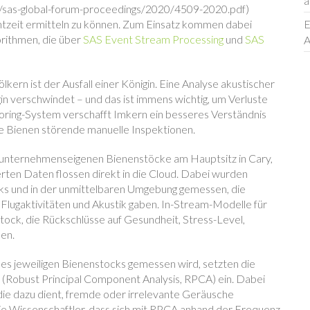
a
sas-global-forum-proceedings/2020/4509-2020.pdf)
htzeit ermitteln zu können. Zum Einsatz kommen dabei
E
orithmen, die über
SAS Event Stream Processing
und
SAS
A
kern ist der Ausfall einer Königin. Eine Analyse akustischer
in verschwindet – und das ist immens wichtig, um Verluste
oring-System verschafft Imkern ein besseres Verständnis
ie Bienen störende manuelle Inspektionen.
r unternehmenseigenen Bienenstöcke am Hauptsitz in Cary,
erten Daten flossen direkt in die Cloud. Dabei wurden
cks und in der unmittelbaren Umgebung gemessen, die
 Flugaktivitäten und Akustik gaben. In-Stream-Modelle für
ock, die Rückschlüsse auf Gesundheit, Stress-Level,
ßen.
des jeweiligen Bienenstocks gemessen wird, setzten die
Robust Principal Component Analysis, RPCA) ein. Dabei
ie dazu dient, fremde oder irrelevante Geräusche
e Wissenschaftler, dass sich mit RPCA anhand der Frequenz,