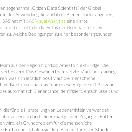
, sogenannte „Citizen Data Scientists“, der Global
n in der Anwendung die Zahl ihrer Bienenstöcke angeben,
. SAS hat mit
SAS Visual Analytics
eine Karte
html) erstellt, die die Fotos der User darstellt. Die
sagen zu, welche Bedingungen zu einer besonders gesunden
Team aus der Region Nordics: Amesto NextBridge. Die
 zu verbessern. Das Gewinnerteam setzte Machine Learning
n, was sich letztlich positiv auf die menschliche
 mit Beefutures hat das Team diese Aufgabe mit Bravour
das automatisch Bienentänze identifiziert, entschlüsselt und
n, die für die Herstellung von Lebensmitteln verwendet
 unter anderem durch einen mangelnden Zugang zu Futter
en wird, ein Grundproblem für die menschliche
te Futterquelle, teilen sie dem Bienenstock den Standort