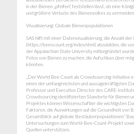
in der Bienen „pfeifen“, feststellen lässt, ob eine Köni
und größere Verluste des Bienenvolkes zu vermeiden
Visualisierung: Globale Bienenpopulationen
SAS hilft mit einer Datenvisualisierung, die Anzahl d
(https://beescount.org/index.html) abzubilden, die 
der Appalachian State University mitbegründet wurde.
Fotos von Bienen zu machen, die Aufschluss über mög
könnten.
„Der World Bee Count als Crowdsourcing-Initiative er
einen der umfangreichsten und aussagekräftigsten Date
Professor und Executive Director des CARE-Instituts.
Crowdsourcing identifizierten Standorte für Bienen 
Projektes können Wissenschaftler die wichtigsten D
Faktoren, die Auswirkungen auf die Gesundheit von Bi
Gesamtblick auf globale Bestäuberpopulationen.“ Baye
Untersuchungen zum World-Bee-Count-Projekt sowi
Quellen unterstützen.