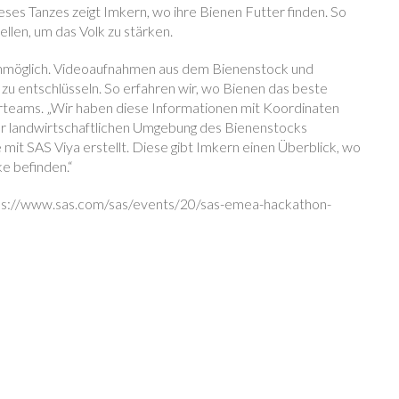
ses Tanzes zeigt Imkern, wo ihre Bienen Futter finden. So
llen, um das Volk zu stärken.
r unmöglich. Videoaufnahmen aus dem Bienenstock und
zu entschlüsseln. So erfahren wir, wo Bienen das beste
nerteams. „Wir haben diese Informationen mit Koordinaten
ur landwirtschaftlichen Umgebung des Bienenstocks
 mit SAS Viya erstellt. Diese gibt Imkern einen Überblick, wo
e befinden.“
ttps://www.sas.com/sas/events/20/sas-emea-hackathon-