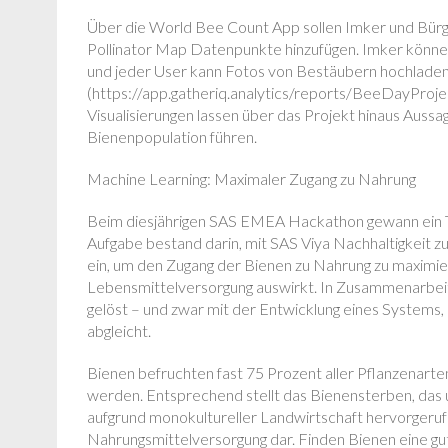
Über die World Bee Count App sollen Imker und Bürger
Pollinator Map Datenpunkte hinzufügen. Imker könne
und jeder User kann Fotos von Bestäubern hochladen
(https://app.gatheriq.analytics/reports/BeeDayProject.
Visualisierungen lassen über das Projekt hinaus Aus
Bienenpopulation führen.
Machine Learning: Maximaler Zugang zu Nahrung
Beim diesjährigen SAS EMEA Hackathon gewann ein 
Aufgabe bestand darin, mit SAS Viya Nachhaltigkeit
ein, um den Zugang der Bienen zu Nahrung zu maximiere
Lebensmittelversorgung auswirkt. In Zusammenarbeit
gelöst – und zwar mit der Entwicklung eines Systems, 
abgleicht.
Bienen befruchten fast 75 Prozent aller Pflanzenarte
werden. Entsprechend stellt das Bienensterben, das
aufgrund monokultureller Landwirtschaft hervorgeruf
Nahrungsmittelversorgung dar. Finden Bienen eine gu