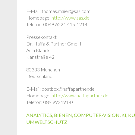
E-Mail: thomas.maier@sas.com
Homepage:
http://www.sas.de
Telefon: 0049 6221 415-1214
Pressekontakt
Dr. Haffa & Partner GmbH
Anja Klauck
Karlstraße 42
80333 München
Deutschland
E-Mail: postbox@haffapartner.de
Homepage:
http://www.haffapartner.de
Telefon: 089 993191-0
ANALYTICS
,
BIENEN
,
COMPUTER-VISION
,
KI
,
KÜ
UMWELTSCHUTZ