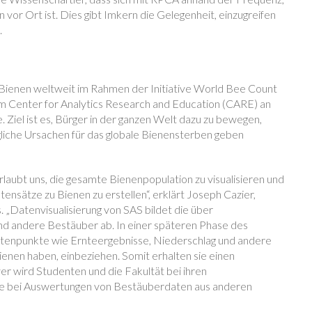
gin vor Ort ist. Dies gibt Imkern die Gelegenheit, einzugreifen
.
er Bienen weltweit im Rahmen der Initiative World Bee Count
vom Center for Analytics Research and Education (CARE) an
 Ziel ist es, Bürger in der ganzen Welt dazu zu bewegen,
liche Ursachen für das globale Bienensterben geben
laubt uns, die gesamte Bienenpopulation zu visualisieren und
nsätze zu Bienen zu erstellen“, erklärt Joseph Cazier,
 „Datenvisualisierung von SAS bildet die über
und andere Bestäuber ab. In einer späteren Phase des
atenpunkte wie Ernteergebnisse, Niederschlag und andere
enen haben, einbeziehen. Somit erhalten sie einen
r wird Studenten und die Fakultät bei ihren
e bei Auswertungen von Bestäuberdaten aus anderen