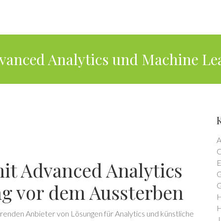
dvanced Analytics und Machine Le
A
C
it Advanced Analytics
E
G
g vor dem Aussterben
G
H
H
hrenden Anbieter von Lösungen für Analytics und künstliche
J