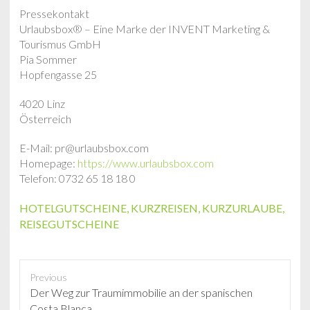
Pressekontakt
Urlaubsbox® – Eine Marke der INVENT Marketing &
Tourismus GmbH
Pia Sommer
Hopfengasse 25
4020 Linz
Österreich
E-Mail: pr@urlaubsbox.com
Homepage:
https://www.urlaubsbox.com
Telefon: 0732 65 18 18 0
HOTELGUTSCHEINE
,
KURZREISEN
,
KURZURLAUBE
,
REISEGUTSCHEINE
Previous
P
Der Weg zur Traumimmobilie an der spanischen
r
Costa Blanca