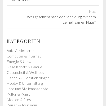
e
v
Next
i
N
Was geschieht nach der Scheidung mit dem
o
e
gemeinsamen Haus?
u
x
s
t
p
p
KATEGORIEN
o
o
s
s
Auto & Motorrad
t
t
Computer & Internet
:
:
Energie & Umwelt
Gesellschaft & Familie
Gesundheit & Wellness
Handel & Dienstleistungen
Hobby & Unterhaltung
Jobs und Stellenangebote
Kultur & Kunst
Medien & Presse
Reisen & Tourismus