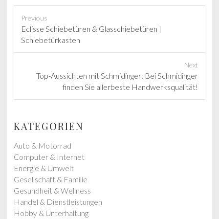
Previous
P
Eclisse Schiebetüren & Glasschiebetüren |
r
Schiebetürkasten
e
v
Next
i
N
Top-Aussichten mit Schmidinger: Bei Schmidinger
o
e
finden Sie allerbeste Handwerksqualität!
u
x
s
t
p
p
KATEGORIEN
o
o
s
s
Auto & Motorrad
t
t
Computer & Internet
:
:
Energie & Umwelt
Gesellschaft & Familie
Gesundheit & Wellness
Handel & Dienstleistungen
Hobby & Unterhaltung