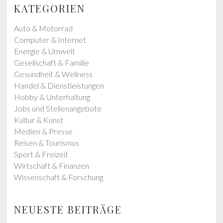
p
p
KATEGORIEN
o
o
s
s
Auto & Motorrad
t
t
Computer & Internet
:
:
Energie & Umwelt
Gesellschaft & Familie
Gesundheit & Wellness
Handel & Dienstleistungen
Hobby & Unterhaltung
Jobs und Stellenangebote
Kultur & Kunst
Medien & Presse
Reisen & Tourismus
Sport & Freizeit
Wirtschaft & Finanzen
Wissenschaft & Forschung
NEUESTE BEITRÄGE