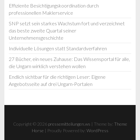
Effiziente Besichtigungskoordination durch
professionellen Maklerservice
SNP setzt sein starkes Wachstum fort und verzeichnet
das beste zweite Quartal seiner
Unternehmensgeschichte
Individuelle Lösungen statt Standardverfahren
27 Bücher, ein neues Zuhause: Das Wissensportal für alle,
die Ungarn wirklich verstehen wollen
Endlich sichtbar für die richtigen Leser: Eigene
Angebotsseite auf drei Ungarn-Portalen
Copyright © 2026
pressemitteilungen.ws
| Theme by:
Theme
Horse
| Proudly Powered by:
WordPress