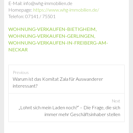
E-Mail: info@whg-immobilien.de
Homepage:
https://www.whg-immobilien.de/
Telefon: 07141 / 75501
WOHNUNG-VERKAUFEN-BIETIGHEIM
,
WOHNUNG-VERKAUFEN-GERLINGEN
,
WOHNUNG-VERKAUFEN-IN-FREIBERG-AM-
NECKAR
Previous
P
Warum ist das Komitat Zala für Auswanderer
r
interessant?
e
v
Next
i
N
„Lohnt sich mein Laden noch?“ – Die Frage, die sich
o
e
immer mehr Geschäftsinhaber stellen
u
x
s
t