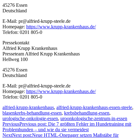
45276 Essen
Deutschland
E-Mail: pr@alfried-krupp-steele.de
Homepage:
https://www.krupp-krankenhaus.de/
Telefon: 0201 805-0
Pressekontakt
Alfried Krupp Krankenhaus
Presseteam Alfried Krupp Krankenhaus
Hellweg 100
45276 Essen
Deutschland
E-Mail: pr@alfried-krupp-steele.de
Homepage:
https://www.krupp-krankenhaus.de/
Telefon: 0201 805-0
alfried-krupp-krankenhaus
,
alfried-krupp-krankenhaus-essen-steele
,
blasenkrebs-behandlung-essen
,
krebsbehandlung-essen
,
urologische-onkologie-essen
,
uroonkologische-zentrum-in-essen
Previous
Previous post:
Die 7 größten Fehler im Hundetraining mit
Problemhunden – und wie du sie vermeidest
Next
Next post:
Neue HTML-Onepager setzen Maßstäbe für