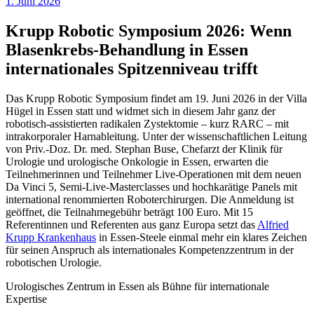
1. Juni 2026
Krupp Robotic Symposium 2026: Wenn
Blasenkrebs-Behandlung in Essen
internationales Spitzenniveau trifft
Das Krupp Robotic Symposium findet am 19. Juni 2026 in der Villa
Hügel in Essen statt und widmet sich in diesem Jahr ganz der
robotisch-assistierten radikalen Zystektomie – kurz RARC – mit
intrakorporaler Harnableitung. Unter der wissenschaftlichen Leitung
von Priv.-Doz. Dr. med. Stephan Buse, Chefarzt der Klinik für
Urologie und urologische Onkologie in Essen, erwarten die
Teilnehmerinnen und Teilnehmer Live-Operationen mit dem neuen
Da Vinci 5, Semi-Live-Masterclasses und hochkarätige Panels mit
international renommierten Roboterchirurgen. Die Anmeldung ist
geöffnet, die Teilnahmegebühr beträgt 100 Euro. Mit 15
Referentinnen und Referenten aus ganz Europa setzt das
Alfried
Krupp Krankenhaus
in Essen-Steele einmal mehr ein klares Zeichen
für seinen Anspruch als internationales Kompetenzzentrum in der
robotischen Urologie.
Urologisches Zentrum in Essen als Bühne für internationale
Expertise