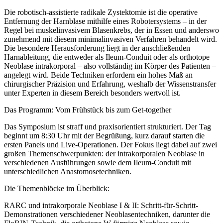
Die robotisch-assistierte radikale Zystektomie ist die operative
Entfernung der Harnblase mithilfe eines Robotersystems – in der
Regel bei muskelinvasivem Blasenkrebs, der in Essen und anderswo
zunehmend mit diesem minimalinvasiven Verfahren behandelt wird.
Die besondere Herausforderung liegt in der anschließenden
Harnableitung, die entweder als Ileum-Conduit oder als orthotope
Neoblase intrakorporal – also vollständig im Körper des Patienten –
angelegt wird. Beide Techniken erfordern ein hohes Maß an
chirurgischer Präzision und Erfahrung, weshalb der Wissenstransfer
unter Experten in diesem Bereich besonders wertvoll ist.
Das Programm: Vom Frühstück bis zum Get-together
Das Symposium ist straff und praxisorientiert strukturiert. Der Tag
beginnt um 8:30 Uhr mit der Begrüßung, kurz darauf starten die
ersten Panels und Live-Operationen. Der Fokus liegt dabei auf zwei
großen Themenschwerpunkten: der intrakorporalen Neoblase in
verschiedenen Ausführungen sowie dem Ileum-Conduit mit
unterschiedlichen Anastomosetechniken.
Die Themenblöcke im Überblick:
RARC und intrakorporale Neoblase I & II: Schritt-für-Schritt-
Demonstrationen verschiedener Neoblasentechniken, darunter die