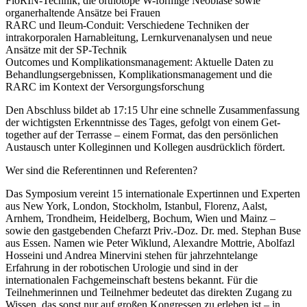
FloRIN-Technik, die orthotope W-förmige Neoblase sowie
organerhaltende Ansätze bei Frauen
RARC und Ileum-Conduit: Verschiedene Techniken der
intrakorporalen Harnableitung, Lernkurvenanalysen und neue
Ansätze mit der SP-Technik
Outcomes und Komplikationsmanagement: Aktuelle Daten zu
Behandlungsergebnissen, Komplikationsmanagement und die
RARC im Kontext der Versorgungsforschung
Den Abschluss bildet ab 17:15 Uhr eine schnelle Zusammenfassung
der wichtigsten Erkenntnisse des Tages, gefolgt von einem Get-
together auf der Terrasse – einem Format, das den persönlichen
Austausch unter Kolleginnen und Kollegen ausdrücklich fördert.
Wer sind die Referentinnen und Referenten?
Das Symposium vereint 15 internationale Expertinnen und Experten
aus New York, London, Stockholm, Istanbul, Florenz, Aalst,
Arnhem, Trondheim, Heidelberg, Bochum, Wien und Mainz –
sowie den gastgebenden Chefarzt Priv.-Doz. Dr. med. Stephan Buse
aus Essen. Namen wie Peter Wiklund, Alexandre Mottrie, Abolfazl
Hosseini und Andrea Minervini stehen für jahrzehntelange
Erfahrung in der robotischen Urologie und sind in der
internationalen Fachgemeinschaft bestens bekannt. Für die
Teilnehmerinnen und Teilnehmer bedeutet das direkten Zugang zu
Wissen, das sonst nur auf großen Kongressen zu erleben ist – in