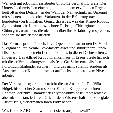
Wer sich mit robotisch-assistierter Urologie beschäftigt, weiß: Der
Unterschied zwischen einem guten und einem exzellenten Ergebnis
liegt oft in den Details – in der Wahl der Nahttechnik, im Umgang
mit seltenen anatomischen Varianten, in der Erfahrung nach
hunderten von Eingriffen. Genau das ist es, was das Krupp Robotic
Symposium seit Jahren auszeichnet: Es bringt Chirurginnen und
Chirurgen zusammen, die nicht nur über ihre Erfahrungen sprechen,
sondern sie live demonstrieren.
Das Format spricht für sich. Live-Operationen am neuen Da Vinci
5, ergänzt durch Semi-Live-Masterclasses und strukturierte Panel-
Diskussionen, bieten ein Lernumfeld, das in dieser Dichte selten zu
finden ist. Das Alfried Krupp Krankenhaus in Essen-Steele hat sich
mit dieser Veranstaltungsreihe als feste Größe im europäischen
Fortbildungskalender etabliert – und das nicht zufällig, sondern als
Ausdruck einer Klinik, die selbst auf höchstem operativem Niveau
arbeitet.
Der Veranstaltungsort unterstreicht diesen Anspruch. Die Villa
Hügel, historischer Stammsitz der Familie Krupp, bietet einen
Rahmen, der zum Charakter des Symposiums passt: repräsentativ,
aber nicht distanziert – ein Ort, an dem Wissenschaft und kollegialer
Austausch gleichermaßen ihren Platz haben.
Was ist die RARC und warum ist sie so anspruchsvoll?