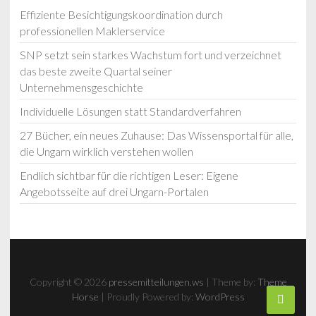
Effiziente Besichtigungskoordination durch
professionellen Maklerservice
SNP setzt sein starkes Wachstum fort und verzeichnet
das beste zweite Quartal seiner
Unternehmensgeschichte
Individuelle Lösungen statt Standardverfahren
27 Bücher, ein neues Zuhause: Das Wissensportal für alle,
die Ungarn wirklich verstehen wollen
Endlich sichtbar für die richtigen Leser: Eigene
Angebotsseite auf drei Ungarn-Portalen
Copyright © 2026
pressemitteilungen.ws
| Theme by:
Theme
Horse
| Proudly Powered by:
WordPress