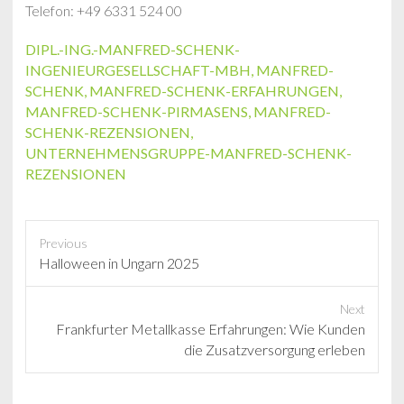
Telefon: +49 6331 524 00
DIPL.-ING.-MANFRED-SCHENK-
INGENIEURGESELLSCHAFT-MBH
,
MANFRED-
SCHENK
,
MANFRED-SCHENK-ERFAHRUNGEN
,
MANFRED-SCHENK-PIRMASENS
,
MANFRED-
SCHENK-REZENSIONEN
,
UNTERNEHMENSGRUPPE-MANFRED-SCHENK-
REZENSIONEN
Previous
P
Halloween in Ungarn 2025
r
e
Next
v
N
Frankfurter Metallkasse Erfahrungen: Wie Kunden
i
e
die Zusatzversorgung erleben
o
x
u
t