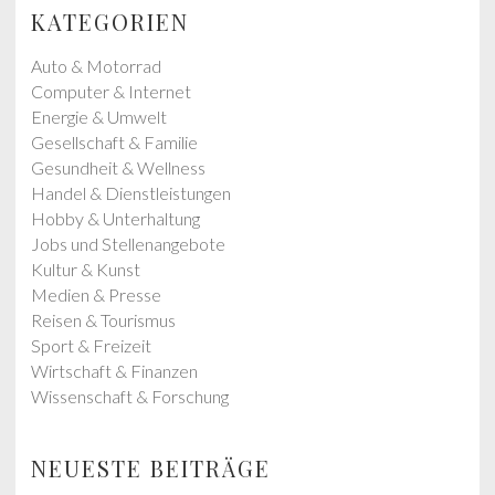
s
p
KATEGORIEN
p
o
o
s
Auto & Motorrad
s
t
Computer & Internet
t
:
Energie & Umwelt
:
Gesellschaft & Familie
Gesundheit & Wellness
Handel & Dienstleistungen
Hobby & Unterhaltung
Jobs und Stellenangebote
Kultur & Kunst
Medien & Presse
Reisen & Tourismus
Sport & Freizeit
Wirtschaft & Finanzen
Wissenschaft & Forschung
NEUESTE BEITRÄGE