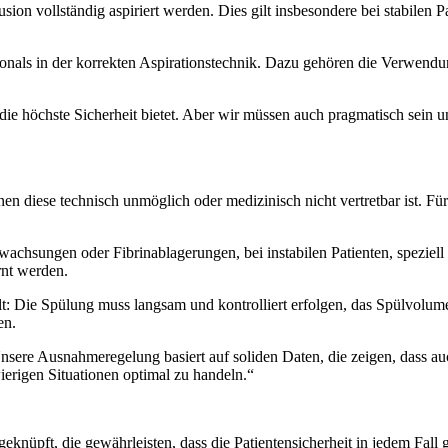
sion vollständig aspiriert werden. Dies gilt insbesondere bei stabilen
onals in der korrekten Aspirationstechnik. Dazu gehören die Verwendu
die höchste Sicherheit bietet. Aber wir müssen auch pragmatisch sein und
denen diese technisch unmöglich oder medizinisch nicht vertretbar ist. F
hsungen oder Fibrinablagerungen, bei instabilen Patienten, speziell Ki
rnt werden.
t: Die Spülung muss langsam und kontrolliert erfolgen, das Spülvolum
en.
sere Ausnahmeregelung basiert auf soliden Daten, die zeigen, dass auch
ierigen Situationen optimal zu handeln.“
knüpft, die gewährleisten, dass die Patientensicherheit in jedem Fall 