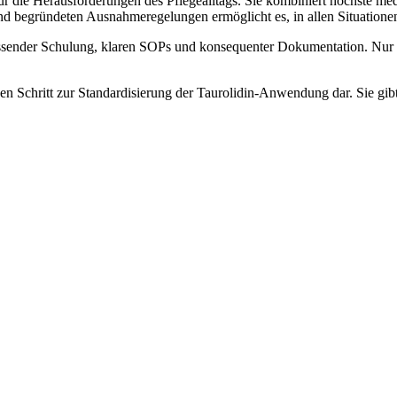
 die Herausforderungen des Pflegealltags. Sie kombiniert höchste medi
 und begründeten Ausnahmeregelungen ermöglicht es, in allen Situatione
assender Schulung, klaren SOPs und konsequenter Dokumentation. Nur 
n Schritt zur Standardisierung der Taurolidin-Anwendung dar. Sie gibt P