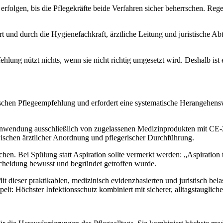
n erfolgen, bis die Pflegekräfte beide Verfahren sicher beherrschen. 
t und durch die Hygienefachkraft, ärztliche Leitung und juristische Ab
ung nützt nichts, wenn sie nicht richtig umgesetzt wird. Deshalb ist ei
ktischen Pflegeempfehlung und erfordert eine systematische Herangehen
: Anwendung ausschließlich von zugelassenen Medizinprodukten mit CE
schen ärztlicher Anordnung und pflegerischer Durchführung.
. Bei Spülung statt Aspiration sollte vermerkt werden: „Aspiration 
cheidung bewusst und begründet getroffen wurde.
t dieser praktikablen, medizinisch evidenzbasierten und juristisch bel
ppelt: Höchster Infektionsschutz kombiniert mit sicherer, alltagstauglic