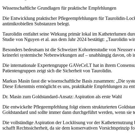
Wissenschaftliche Grundlagen für praktische Empfehlungen
Die Entwicklung praktischer Pflegeempfehlungen für Taurolidin-Locklö
antimikrobiellen Substanzen belegt.
Taurolidin entfaltet seine Wirkung primär lokal im Katheterlumen dur
Studie von Nguyen et al. aus dem Jahr 2024 bestätigt: „Taurolidin wird
Besonders bedeutsam ist die Schweizer Kohortenstudie von Neusser et
keinerlei systemische Nebenwirkungen auf – unabhängig davon, ob im
Die internationale Expertengruppe GAVeCeLT hat in ihrem Consensus a
Patientengruppen zeigt sich die Sicherheit von Taurolidin.
Markus Masin fasst die wissenschaftliche Basis zusammen: „Die syst
Diese Erkenntnis ermöglicht es uns, praktikable Empfehlungen zu ent
Dr. Masin zum Goldstandard-Ansatz: Aspiration als erste Wahl
Die entwickelte Pflegeempfehlung folgt einem strukturierten Goldstandar
Goldstandard und sollte immer dann durchgeführt werden, wenn sie te
Die vollständige Aspiration der Locklösung vor der Katheternutzung bie
schafft Rechtssicherheit, da sie dem konservativen Vorsichtsprinzip fo