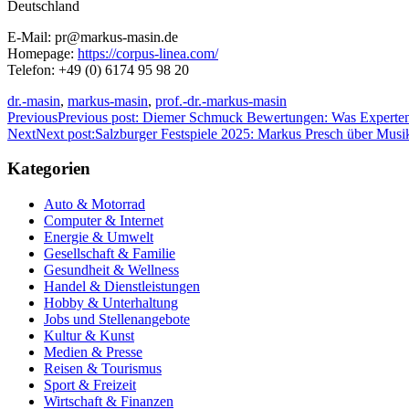
Deutschland
E-Mail: pr@markus-masin.de
Homepage:
https://corpus-linea.com/
Telefon: +49 (0) 6174 95 98 20
dr.-masin
,
markus-masin
,
prof.-dr.-markus-masin
Previous
Previous post:
Diemer Schmuck Bewertungen: Was Experte
Next
Next post:
Salzburger Festspiele 2025: Markus Presch über Musi
Kategorien
Auto & Motorrad
Computer & Internet
Energie & Umwelt
Gesellschaft & Familie
Gesundheit & Wellness
Handel & Dienstleistungen
Hobby & Unterhaltung
Jobs und Stellenangebote
Kultur & Kunst
Medien & Presse
Reisen & Tourismus
Sport & Freizeit
Wirtschaft & Finanzen