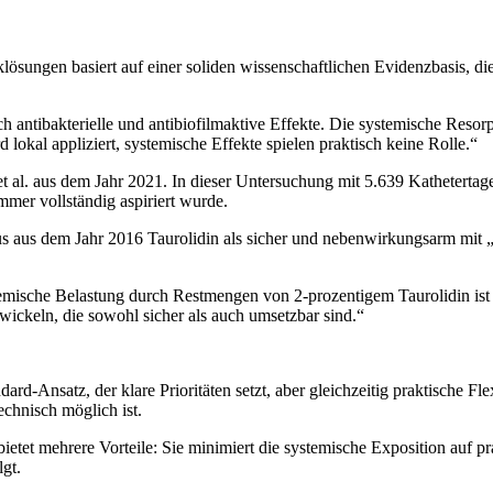
sungen basiert auf einer soliden wissenschaftlichen Evidenzbasis, die
ch antibakterielle und antibiofilmaktive Effekte. Die systemische Reso
 lokal appliziert, systemische Effekte spielen praktisch keine Rolle.“
 al. aus dem Jahr 2021. In dieser Untersuchung mit 5.639 Kathetertag
mer vollständig aspiriert wurde.
us dem Jahr 2016 Taurolidin als sicher und nebenwirkungsarm mit „negl
emische Belastung durch Restmengen von 2-prozentigem Taurolidin ist 
wickeln, die sowohl sicher als auch umsetzbar sind.“
d-Ansatz, der klare Prioritäten setzt, aber gleichzeitig praktische Flex
chnisch möglich ist.
tet mehrere Vorteile: Sie minimiert die systemische Exposition auf prakt
lgt.